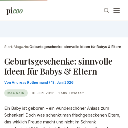
Zum
pi
coo
Inhalt
springen
Start
›
Magazin
›
Geburtsgeschenke: sinnvolle Ideen für Babys & Eltern
Geburtsgeschenke: sinnvolle
Ideen für Babys & Eltern
Von
Andreas Rothermund
/
18. Juni 2026
18. Juni 2026
1 Min. Lesezeit
MAGAZIN
Ein Baby ist geboren – ein wunderschöner Anlass zum
Schenken! Doch was schenkt man frischgebackenen Eltern,
das wirklich Freude macht und nicht im Schrank