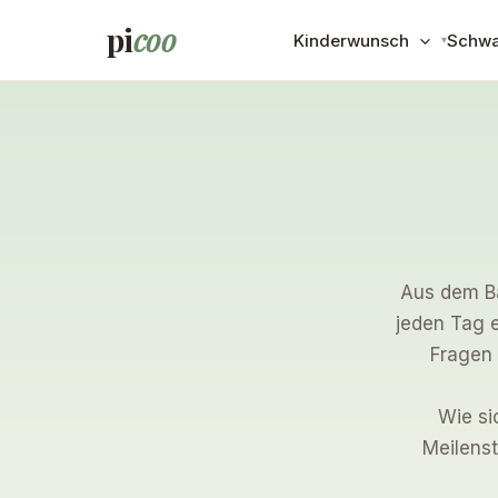
Zum
pi
coo
Kinderwunsch
Schwa
Inhalt
springen
Aus dem Ba
jeden Tag e
Fragen 
Wie si
Meilenst