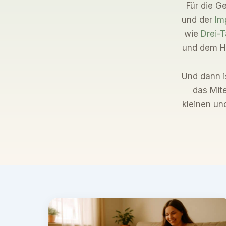
Für die G
und der
Im
wie
Drei-
und dem Hi
Und dann 
das Mit
kleinen u