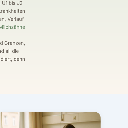
 U1 bis J2
krankheiten
n, Verlauf
Milchzähne
nd Grenzen,
d all die
iert, denn