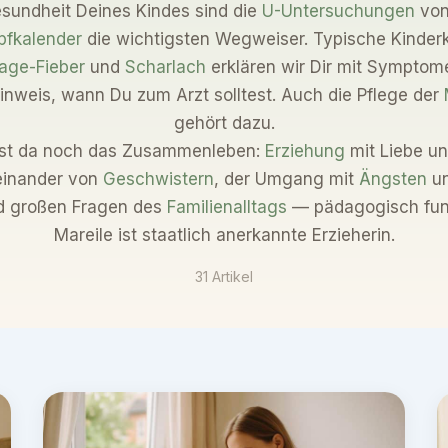
esundheit Deines Kindes sind die
U-Untersuchungen
von
pfkalender
die wichtigsten Wegweiser. Typische Kinder
Tage-Fieber
und
Scharlach
erklären wir Dir mit Symptome
nweis, wann Du zum Arzt solltest. Auch die Pflege der
gehört dazu.
ist da noch das Zusammenleben:
Erziehung
mit Liebe u
einander von
Geschwistern
, der Umgang mit
Ängsten
un
nd großen Fragen des
Familienalltags
— pädagogisch fund
Mareile ist staatlich anerkannte Erzieherin.
31 Artikel