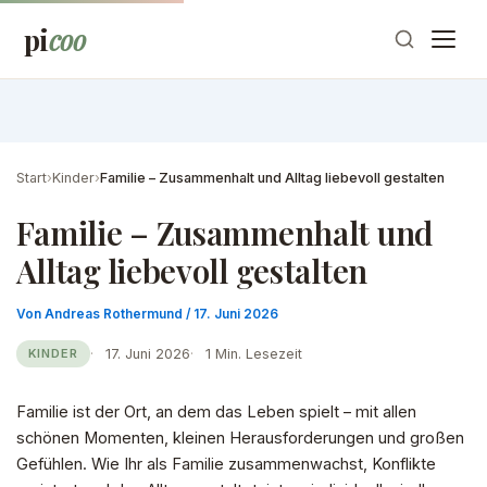
Zum
pi
coo
Inhalt
springen
Start
›
Kinder
›
Familie – Zusammenhalt und Alltag liebevoll gestalten
Familie – Zusammenhalt und
Alltag liebevoll gestalten
Von
Andreas Rothermund
/
17. Juni 2026
17. Juni 2026
1 Min. Lesezeit
KINDER
Familie ist der Ort, an dem das Leben spielt – mit allen
schönen Momenten, kleinen Herausforderungen und großen
Gefühlen. Wie Ihr als Familie zusammenwachst, Konflikte