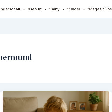
ngerschaft
Geburt
Baby
Kinder
Magazin
Übe
thermund