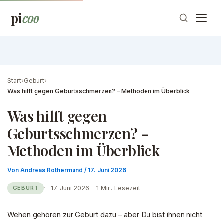
Zum
pi
coo
Inhalt
springen
Start
›
Geburt
›
Was hilft gegen Geburtsschmerzen? – Methoden im Überblick
Was hilft gegen
Geburtsschmerzen? –
Methoden im Überblick
Von
Andreas Rothermund
/
17. Juni 2026
17. Juni 2026
1 Min. Lesezeit
GEBURT
Wehen gehören zur Geburt dazu – aber Du bist ihnen nicht