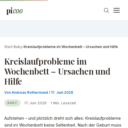
Zum
pi
coo
Inhalt
springen
Start
›
Baby
›
Kreislaufprobleme im Wochenbett – Ursachen und Hilfe
Kreislaufprobleme im
Wochenbett – Ursachen und
Hilfe
Von
Andreas Rothermund
/
17. Juni 2026
17. Juni 2026
1 Min. Lesezeit
BABY
Aufstehen – und plötzlich dreht sich alles: Kreislaufprobleme
sind im Wochenbett keine Seltenheit. Nach der Geburt muss