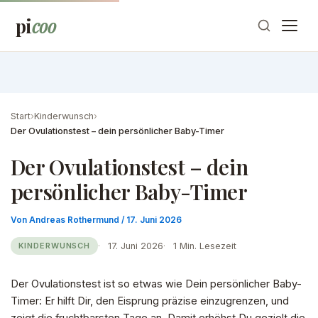
Zum
pi
coo
Inhalt
springen
Start
›
Kinderwunsch
›
Der Ovulationstest – dein persönlicher Baby-Timer
Der Ovulationstest – dein
persönlicher Baby-Timer
Von
Andreas Rothermund
/
17. Juni 2026
17. Juni 2026
1 Min. Lesezeit
KINDERWUNSCH
Der Ovulationstest ist so etwas wie Dein persönlicher Baby-
Timer: Er hilft Dir, den Eisprung präzise einzugrenzen, und