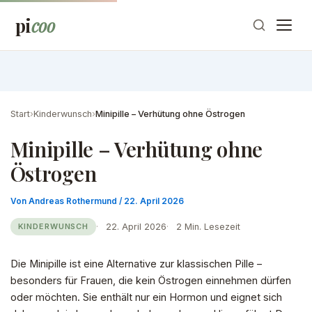
Zum
pi
coo
Inhalt
springen
Start
›
Kinderwunsch
›
Minipille – Verhütung ohne Östrogen
Minipille – Verhütung ohne
Östrogen
Von
Andreas Rothermund
/
22. April 2026
22. April 2026
2 Min. Lesezeit
KINDERWUNSCH
Die Minipille ist eine Alternative zur klassischen Pille –
besonders für Frauen, die kein Östrogen einnehmen dürfen
oder möchten. Sie enthält nur ein Hormon und eignet sich