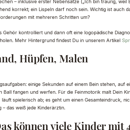
rechen – inklusive erster Nebensätze („Ich bin traurig, we
ehend korrekt; ein Lispeln darf noch sein. Wichtig ist auch 
forderungen mit mehreren Schritten um?
s Gehör kontrolliert und dann oft eine logopädische Diagnost
zuholen. Mehr Hintergrund findest Du in unserem Artikel
Spr
and, Hüpfen, Malen
ngsaufgaben: einige Sekunden auf einem Bein stehen, auf 
en Ball fangen und werfen. Für die Feinmotorik malt Dein K
les läuft spielerisch ab; es geht um einen Gesamteindruck, 
– das weiß jede Kinderärztin.
as können viele Kinder mit 