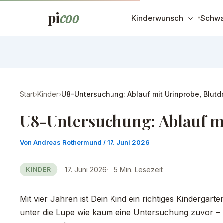
Zum
pi
coo
Kinderwunsch
Schwa
Inhalt
springen
Start
›
Kinder
›
U8-Untersuchung: Ablauf mit Urinprobe, Blutd
U8-Untersuchung: Ablauf mi
Von
Andreas Rothermund
/
17. Juni 2026
17. Juni 2026
5 Min. Lesezeit
KINDER
Mit vier Jahren ist Dein Kind ein richtiges Kindergart
unter die Lupe wie kaum eine Untersuchung zuvor – 