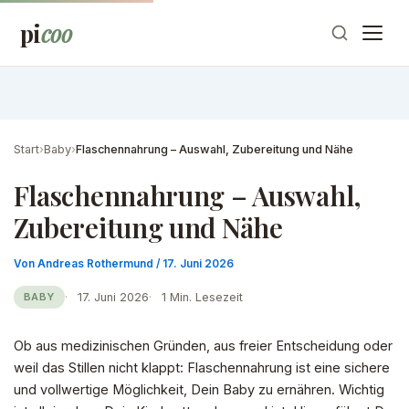
Zum
pi
coo
Inhalt
springen
Start
›
Baby
›
Flaschennahrung – Auswahl, Zubereitung und Nähe
Flaschennahrung – Auswahl,
Zubereitung und Nähe
Von
Andreas Rothermund
/
17. Juni 2026
17. Juni 2026
1 Min. Lesezeit
BABY
Ob aus medizinischen Gründen, aus freier Entscheidung oder
weil das Stillen nicht klappt: Flaschennahrung ist eine sichere
und vollwertige Möglichkeit, Dein Baby zu ernähren. Wichtig